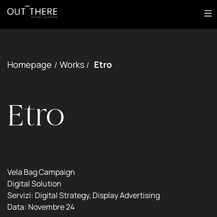
Most
About
Out of Home
Digital
Homepage
Works
Etro
/
/
Print
Creative
Works
Etro
IT
CONTATTACI
Vela Bag Campaign
Digital Solution
Servizi: Digital Strategy, Display Advertising
Data: Novembre 24